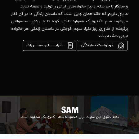
44
واده‌های ایرانی را تولید و عرضه نماید.
 جایی است که داستان زندگی ما در آن آغاز
پشتیبانی فنی :
واره تلاش کرده تا با ارائه‌ی محصولاتی
02184648740
مشاوره فوری در
ا، سهم کوچکی در داستان زندگی هر خانواده
واتس‌اپ :
09922502452
شرایـــــط و مقـــــررات
واحد فروش
اعتباری:
۰۲۱84648176
۰۲۱۸۴۶۴۸۱۳۲
info@samelectronic.com
ای مجموعه سام الکترونیک محفوظ است.