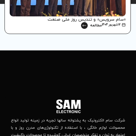
 روز ملی صنعت
انتخابات انجمن لوازم خانگ
۱۲ شهریور ۱۴۰۴
مطالعه
تماس
ما
باما
را
در
تهران
– بلوار
شبکه
افریقا
های
–
اجتماعی
بالاتر
دنبال
از
جهان
کنید
کودک
–
وانه‌ سالها تجربه در زمینه تولید انواع
خیابان
استفاده از تکنولوژی‌های مدرن روز و با
پدیدار
-پلاک
صصان ایرانی کوشیده تا محصولات باکیفیت