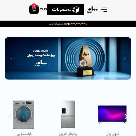
0
ورود
محصولات
لباسشویی
جارو برقی
ظرفشویی