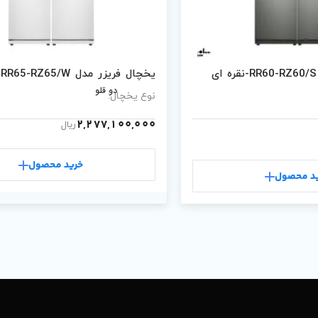
یخچال فریزر مدل RR65-RZ65/W-سفید
دو قلو
نوع یخچال:
2,277,100,000
ریال
خرید محصول
د محصول