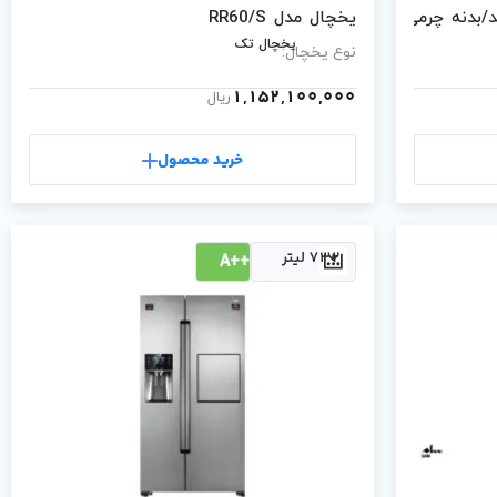
یخچال مدل RR60/S
یخچال تک
نوع یخچال:
1,152,100,000
ریال
خرید محصول
732 لیتر
++A