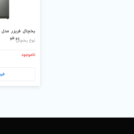
یخچال فریزر مدل RR60-RZ60/S-نقره ای
دو قلو
نوع یخچال:
ناموجود
خری