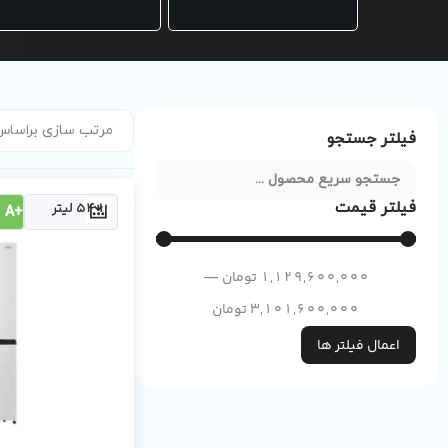
فیلتر جستجو
فیلتر قیمت
541 لیتر
+A
1,129,600,000
تومان
—
3,101,600,000
تومان
اعمال فیلتر ها