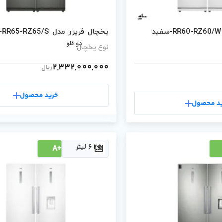
یخچال فریزر مدل RR65-RZ65/S-نقره ای
دو قلو
نوع یخچال:
2,332,000,000
ریال
خرید محصول
د محصول
625 لیتر
+A