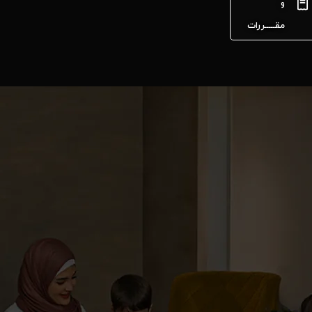
و
مقـــــررات