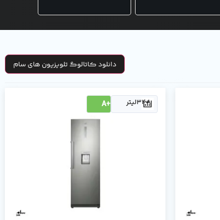
دانلود کاتالوگ تلویزیون های سام
348لیتر
+A