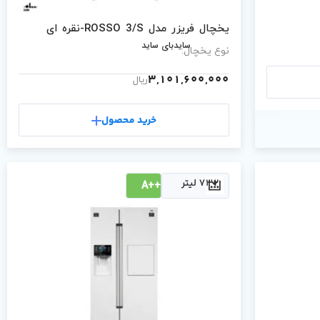
یخچال فریزر مدل ROSSO 3/S-نقره ای
سایدبای ساید
نوع یخچال:
3,101,600,000
ریال
خرید محصول
732 لیتر
++A