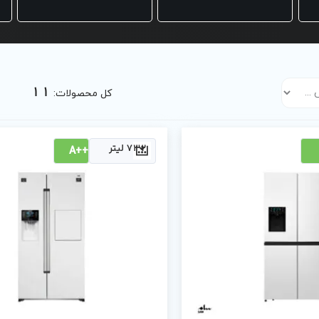
11
کل محصولات:
732 لیتر
++A