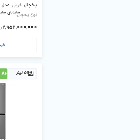
یخچال فریزر مدل ROMANO/W-سفید
سایدبای ساید
نوع یخچال:
2,952,000,000
ری
خری
541 لیتر
+A