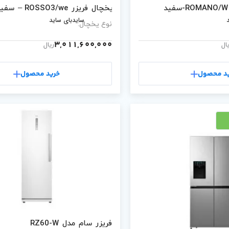
یخچال فریزر ROSSO3/we – سفید/بدنه چرمی
سایدبای ساید
نوع یخچال:
3,011,600,000
ال
ریال
د محصول
خرید محصول
فریزر سام مدل RZ60-W