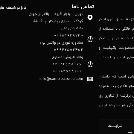
تماس باما
ما را در شبکه ها
تهران – بلوار افریقا – بالاتر از جهان
نه‌ سالها تجربه در
کودک – خیابان پدیدار -پلاک 44
پشتیبانی فنی :
 خانگی ، با استفاده از
02184648740
تماد به توان و تفکر
مشاوره فوری در واتس‌اپ :
محصولات باکیفیت و
09922502452
واحد فروش اعتباری:
‌های ایرانی را تولید و
۰۲۱84648176
۰۲۱۸۴۶۴۸۱۳۲
جایی است که داستان
info@samelectronic.com
ام الکترونیک همواره
 برگرفته از فناوری روز
گی هر خانواده ایرانی
شرایـــــط