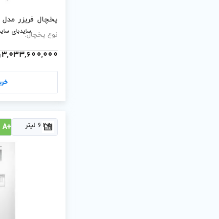
یخچال فریزر مدل ROMANO/S-نقره ای
سایدبای ساید
نوع یخچال:
3,033,600,000
ر
خری
625 لیتر
+A