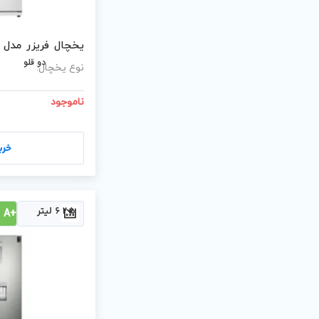
یخچال فریزر مدل RR60-RZ60/W-سفید
دو قلو
نوع یخچال:
ناموجود
خری
625 لیتر
+A