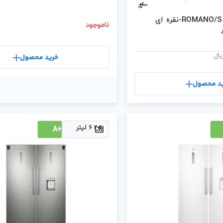
ناموجود
یال
خرید محصول
د محصول
625 لیتر
+A