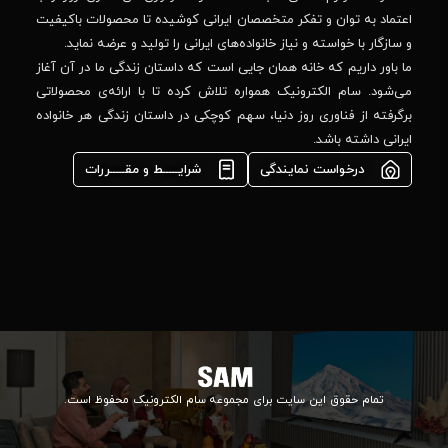
-پلاک
صصان ایرانی کوشیده تا محصولات باکیفیت
44
واده‌های ایرانی را تولید و عرضه نماید.
 جایی است که داستان زندگی ما در آن آغاز
پشتیبانی فنی :
واره تلاش کرده تا با ارائه‌ی محصولاتی
02184648740
مشاوره فوری در
ا، سهم کوچکی در داستان زندگی هر خانواده
واتس‌اپ :
09922502452
شرایـــــط و مقـــــررات
واحد فروش
اعتباری:
۰۲۱84648176
۰۲۱۸۴۶۴۸۱۳۲
info@samelectronic.com
ای مجموعه سام الکترونیک محفوظ است.