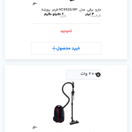
ه
6 کیلو گرم
وزن:
ناموجود
رید محصول