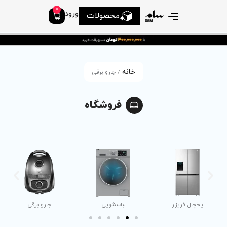
0
ورود
محصولات
انه
/ جارو برقی
فروشگاه
لباسشویی
جارو برقی
ظرفشویی