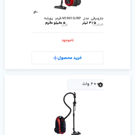
5 کیلو گرم
وزن:
ناموجود
رید محصول