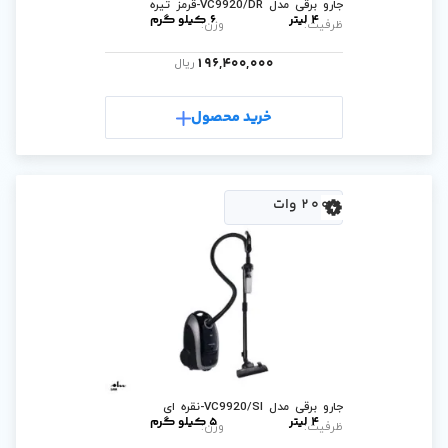
ه
6 کیلو گرم
وزن:
196,400,0
ریال
رید محصول
ی
5 کیلو گرم
وزن: