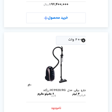
196,400,0
ریال
رید محصول
د
6 کیلو گرم
وزن:
ناموجود