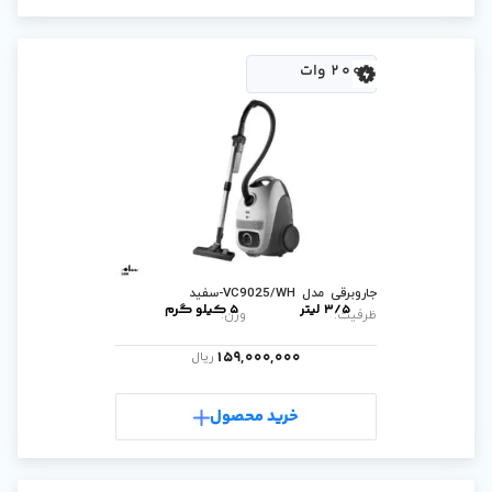
5 کیلو گرم
وزن:
159,000,0
ریال
رید محصول