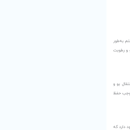
م به‌طور
و و رطوبت
قال بو و
موجب حفظ
 دارد که