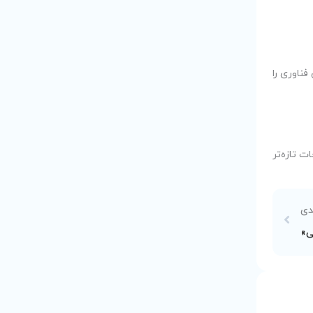
فناوری را
 تازه‌تر
دی
ی»