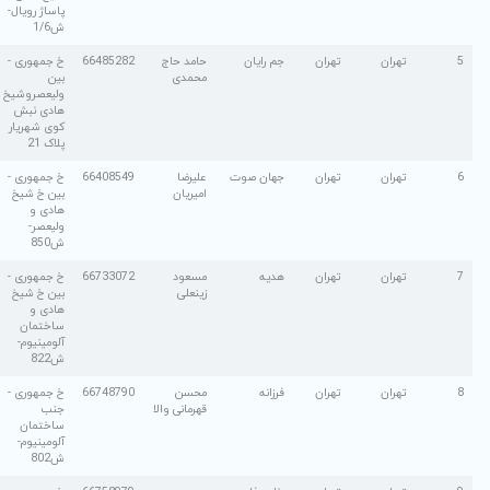
پاساژ رویال-
ش1/6
جم رایان
حامد حاج
66485282
خ جمهوری -
محمدی
بین
ولیعصروشیخ
هادی نبش
کوی شهریار
پلاک 21
جهان صوت
علیرضا
66408549
خ جمهوری -
امیریان
بین خ شیخ
هادی و
ولیعصر-
ش850
هدیه
مسعود
66733072
خ جمهوری -
زینعلی
بین خ شیخ
هادی و
ساختمان
آلومینیوم-
ش822
فرزانه
محسن
66748790
خ جمهوری -
قهرمانی والا
جنب
ساختمان
آلومینیوم-
ش802