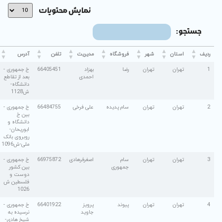
نمایش محتویات
فروشگاه
مدیریت
تلفن
آدرس
رضا
بهزاد
66405451
خ جمهوری -
احمدی
بعد از تقاطع
دانشگاه-
ش1128
سام پدیده
علی فرخی
66484755
خ جمهوری -
بین خ
دانشگاه و
ابوریحان-
روبروی بانک
ملی-ش1096
سام
اصغرفرهادی
66975872
خ جمهوری -
جمهوری
بین کشور
دوست و
فلسطین ش
1026
پیوند
پرویز
66401922
خ جمهوری -
جاوید
نرسیده به
شیخ هادی-