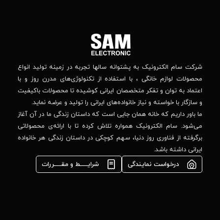
افریقا
های
–
اجتماعی
بالاتر
دنبال
از
جهان
کنید
کودک
–
وانه‌ سالها تجربه در زمینه تولید انواع
خیابان
استفاده از تکنولوژی‌های مدرن روز و با
پدیدار
-پلاک
صصان ایرانی کوشیده تا محصولات باکیفیت
44
واده‌های ایرانی را تولید و عرضه نماید.
 جایی است که داستان زندگی ما در آن آغاز
پشتیبانی فنی :
واره تلاش کرده تا با ارائه‌ی محصولاتی
02184648740
مشاوره فوری در
ا، سهم کوچکی در داستان زندگی هر خانواده
واتس‌اپ :
09922502452
شرایـــــط و مقـــــررات
واحد فروش
اعتباری:
۰۲۱84648176
۰۲۱۸۴۶۴۸۱۳۲