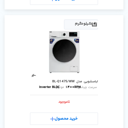
B
Inverter BLDC
1400
موتور:
ناموجود
رید محصول