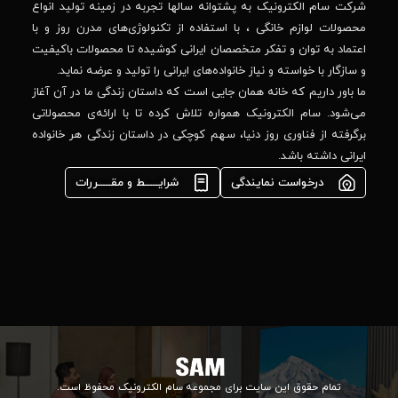
وانه‌ سالها تجربه در زمینه تولید انواع
خیابان
استفاده از تکنولوژی‌های مدرن روز و با
پدیدار
-پلاک
صصان ایرانی کوشیده تا محصولات باکیفیت
44
واده‌های ایرانی را تولید و عرضه نماید.
 جایی است که داستان زندگی ما در آن آغاز
پشتیبانی فنی :
واره تلاش کرده تا با ارائه‌ی محصولاتی
02184648740
مشاوره فوری در
ا، سهم کوچکی در داستان زندگی هر خانواده
واتس‌اپ :
09922502452
شرایـــــط و مقـــــررات
واحد فروش
اعتباری:
۰۲۱84648176
۰۲۱۸۴۶۴۸۱۳۲
info@samelectronic.com
ای مجموعه سام الکترونیک محفوظ است.