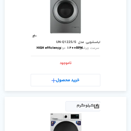
U
HIGH efficiency
1200
موتور:
ناموجود
رید محصول