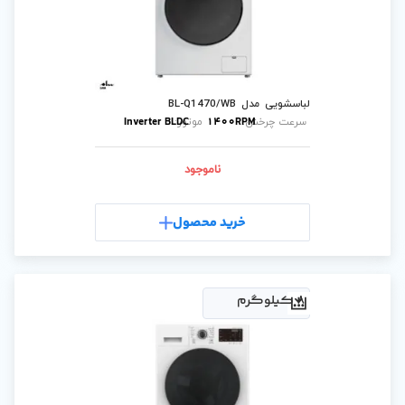
B
Inverter BLDC
1400
موتور:
ناموجود
رید محصول