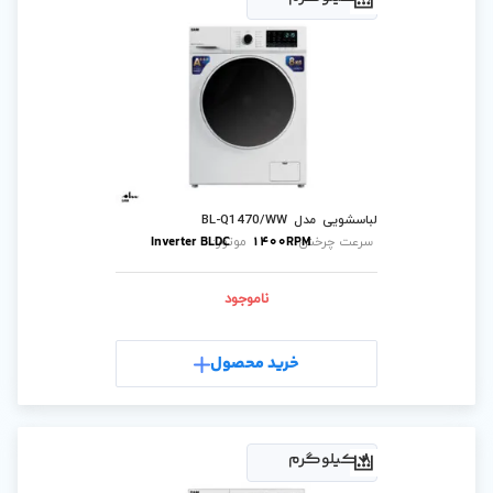
B
Inverter BLDC
1400
موتور:
ناموجود
رید محصول