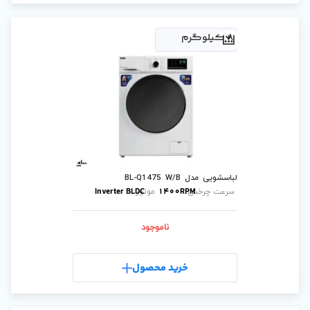
B
Inverter BLDC
1400
موتور:
ناموجود
رید محصول