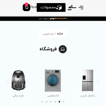
0
ورود
محصولات
انه
/ لباسشویی
فروشگاه
لباسشویی
جارو برقی
ظرفشویی