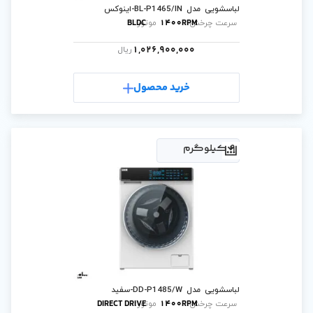
س
BLDC
1400
موتور:
1,026,900,0
ریال
رید محصول
د
DIRECT DRIVE
1400
موتور: