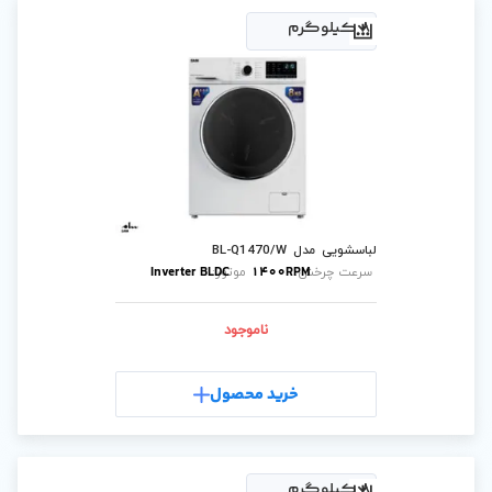
B
Inverter BLDC
1400
موتور:
ناموجود
رید محصول