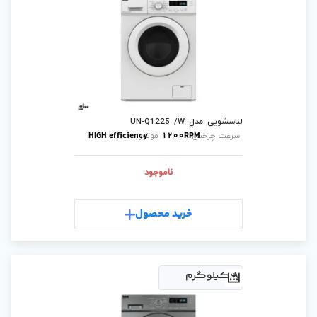
U
HIGH efficiency
1200
موتور:
ناموجود
رید محصول