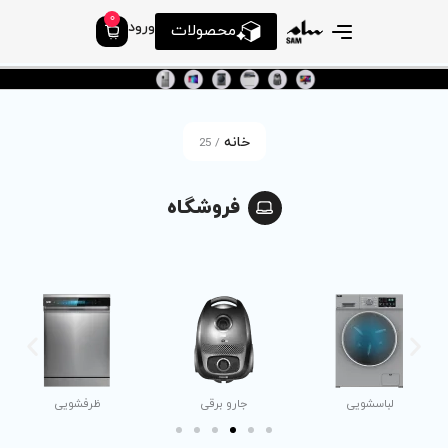
0
ورود
محصولات
خانه
/ 25
فروشگاه
جارو برقی
ظرفشویی
مانیتور