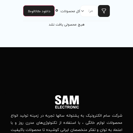
0
دانلود کاتالوگ
ل محصولات:
 محصولی یافت نشد
تماس
ما
باما
را
در
تهران
– بلوار
شبکه
افریقا
های
–
اجتماعی
بالاتر
دنبال
از
جهان
کنید
کودک
–
وانه‌ سالها تجربه در زمینه تولید انواع
خیابان
استفاده از تکنولوژی‌های مدرن روز و با
پدیدار
-پلاک
صصان ایرانی کوشیده تا محصولات باکیفیت