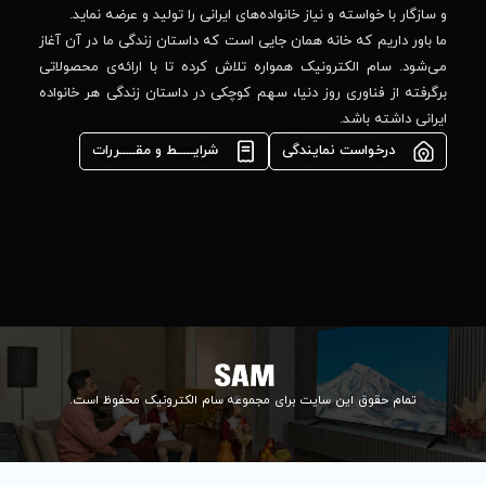
44
واده‌های ایرانی را تولید و عرضه نماید.
 جایی است که داستان زندگی ما در آن آغاز
پشتیبانی فنی :
واره تلاش کرده تا با ارائه‌ی محصولاتی
02184648740
مشاوره فوری در
ا، سهم کوچکی در داستان زندگی هر خانواده
واتس‌اپ :
09922502452
شرایـــــط و مقـــــررات
واحد فروش
اعتباری:
۰۲۱84648176
۰۲۱۸۴۶۴۸۱۳۲
info@samelectronic.com
ای مجموعه سام الکترونیک محفوظ است.