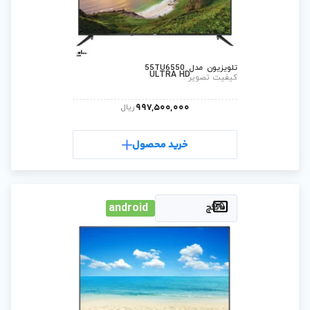
ULTRA 
997,500,0
ریال
رید محصول
android