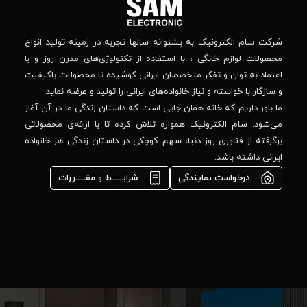
جهان
کنید
کودک
–
وانه‌ سالها تجربه در زمینه تولید انواع
خیابان
استفاده از تکنولوژی‌های مدرن روز و با
پدیدار
-پلاک
صصان ایرانی کوشیده تا محصولات باکیفیت
44
واده‌های ایرانی را تولید و عرضه نماید.
 جایی است که داستان زندگی ما در آن آغاز
پشتیبانی فنی :
واره تلاش کرده تا با ارائه‌ی محصولاتی
02184648740
مشاوره فوری در
ا، سهم کوچکی در داستان زندگی هر خانواده
واتس‌اپ :
09922502452
شرایـــــط و مقـــــررات
واحد فروش
اعتباری:
۰۲۱84648176
۰۲۱۸۴۶۴۸۱۳۲
info@samelectronic.com