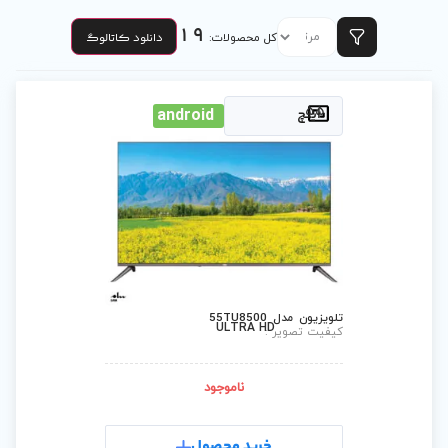
19
دانلود کاتالوگ
 محصولات:
android
ULTRA 
ناموجود
رید محصول