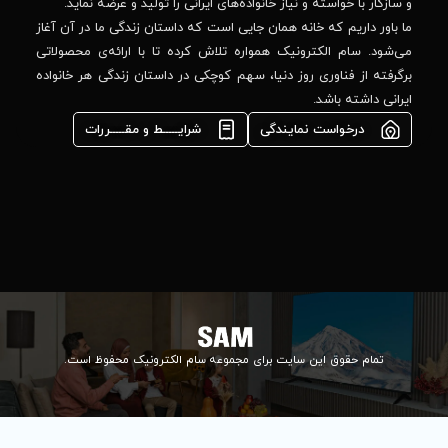
واده‌های ایرانی را تولید و عرضه نماید.
 جایی است که داستان زندگی ما در آن آغاز
پشتیبانی فنی :
DTV(DVB-T/T2)
واره تلاش کرده تا با ارائه‌ی محصولاتی
02184648740
مشاوره فوری در
ا، سهم کوچکی در داستان زندگی هر خانواده
دارد
واتس‌اپ :
09922502452
دارد
شرایـــــط و مقـــــررات
واحد فروش
اعتباری:
دارد
۰۲۱84648176
دارد
۰۲۱۸۴۶۴۸۱۳۲
دارد
info@samelectronic.com
دارد
دارد
ای مجموعه سام الکترونیک محفوظ است.
1
0