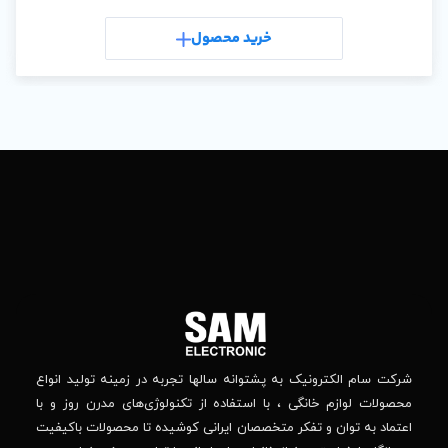
خری
رید محصول
تماس
ما
باما
را
در
تهران
– بلوار
شبکه
افریقا
های
–
اجتماعی
بالاتر
دنبال
از
جهان
کنید
کودک
–
وانه‌ سالها تجربه در زمینه تولید انواع
خیابان
استفاده از تکنولوژی‌های مدرن روز و با
پدیدار
-پلاک
صصان ایرانی کوشیده تا محصولات باکیفیت
44