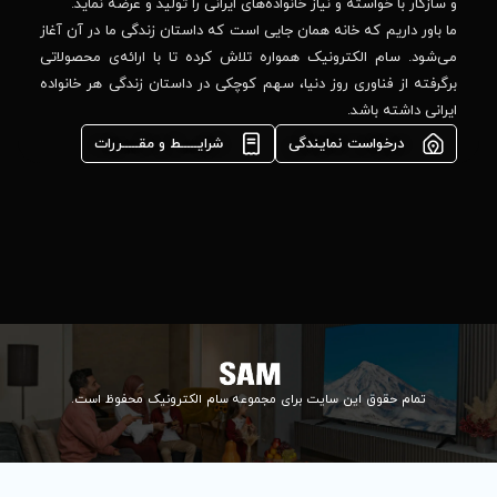
واده‌های ایرانی را تولید و عرضه نماید.
 جایی است که داستان زندگی ما در آن آغاز
پشتیبانی فنی :
واره تلاش کرده تا با ارائه‌ی محصولاتی
02184648740
مشاوره فوری در
ا، سهم کوچکی در داستان زندگی هر خانواده
واتس‌اپ :
09922502452
شرایـــــط و مقـــــررات
واحد فروش
اعتباری:
۰۲۱84648176
۰۲۱۸۴۶۴۸۱۳۲
info@samelectronic.com
ای مجموعه سام الکترونیک محفوظ است.