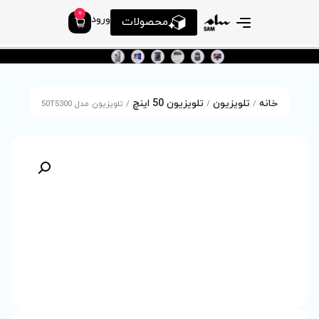
0
ورود
محصولات
ون 50 اینچ
/ تلویزیون مدل 50T5300