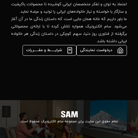
DTV(DVB-T/T2)
-پلاک
صصان ایرانی کوشیده تا محصولات باکیفیت
44
واده‌های ایرانی را تولید و عرضه نماید.
Ultra Full HD (4K)
 جایی است که داستان زندگی ما در آن آغاز
پشتیبانی فنی :
واره تلاش کرده تا با ارائه‌ی محصولاتی
02184648740
دارد
مشاوره فوری در
ا، سهم کوچکی در داستان زندگی هر خانواده
واتس‌اپ :
دارد
09922502452
شرایـــــط و مقـــــررات
واحد فروش
دارد
اعتباری:
دارد
۰۲۱84648176
۰۲۱۸۴۶۴۸۱۳۲
دارد
info@samelectronic.com
دارد
1
ای مجموعه سام الکترونیک محفوظ است.
ندارد