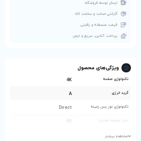
 کالا
ی
و ایمن
ول
4K
A
Direct
85
Flat