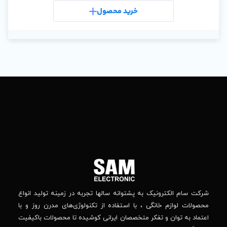
رید محصول
خری
تماس
ما
باما
را
در
تهران
– بلوار
شبکه
افریقا
های
–
اجتماعی
بالاتر
دنبال
از
جهان
کنید
کودک
–
وانه‌ سالها تجربه در زمینه تولید انواع
خیابان
استفاده از تکنولوژی‌های مدرن روز و با
پدیدار
-پلاک
صصان ایرانی کوشیده تا محصولات باکیفیت