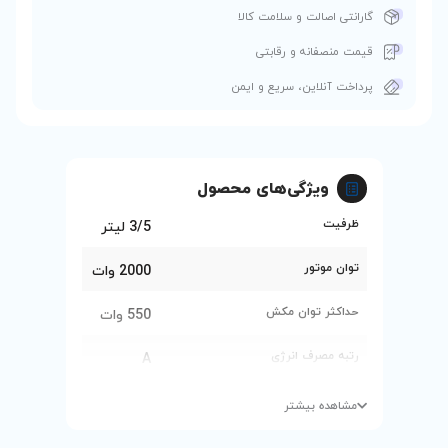
 کالا
ی
و ایمن
ی محصول
3/5 لیتر
2000 وات
550 وات
A
دارد
HEPA 13