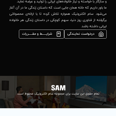
44
واده‌های ایرانی را تولید و عرضه نماید.
 جایی است که داستان زندگی ما در آن آغاز
پشتیبانی فنی :
واره تلاش کرده تا با ارائه‌ی محصولاتی
02184648740
مشاوره فوری در
ا، سهم کوچکی در داستان زندگی هر خانواده
واتس‌اپ :
09922502452
شرایـــــط و مقـــــررات
واحد فروش
اعتباری:
۰۲۱84648176
۰۲۱۸۴۶۴۸۱۳۲
info@samelectronic.com
ای مجموعه سام الکترونیک محفوظ است.