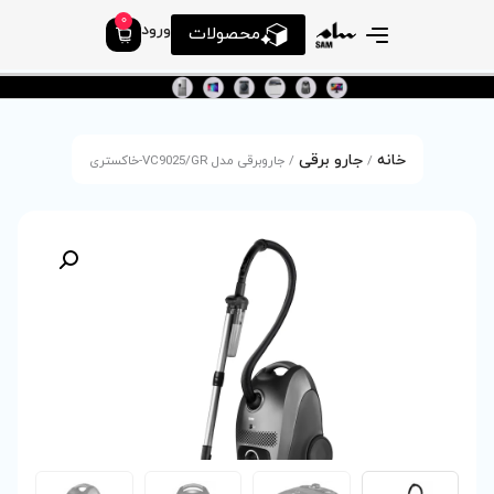
0
ورود
محصولات
جاروبرقی مدل VC9025/GR-خاکستری