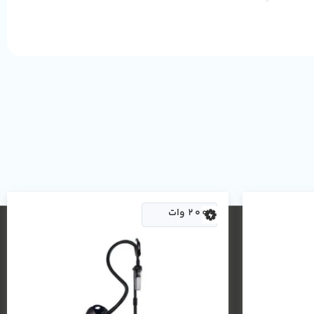
دارد
دارد
24 ماه
5 کیلو گرم
75 دسی بل
2000 وات