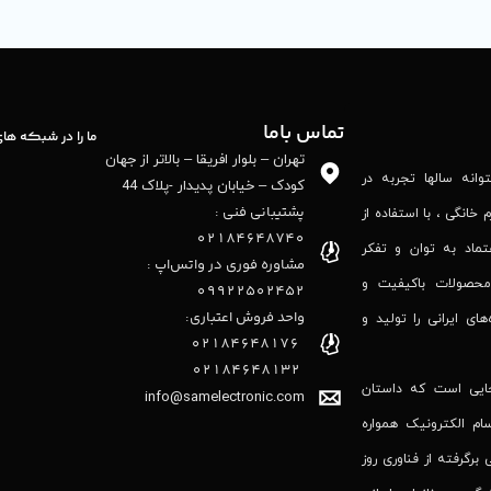
تماس باما
ما را در شبکه ها
تهران – بلوار افریقا – بالاتر از جهان
نه‌ سالها تجربه در
کودک – خیابان پدیدار -پلاک 44
پشتیبانی فنی :
 خانگی ، با استفاده از
02184648740
تماد به توان و تفکر
مشاوره فوری در واتس‌اپ :
محصولات باکیفیت و
09922502452
واحد فروش اعتباری:
‌های ایرانی را تولید و
۰۲۱84648176
۰۲۱۸۴۶۴۸۱۳۲
جایی است که داستان
info@samelectronic.com
ام الکترونیک همواره
 برگرفته از فناوری روز