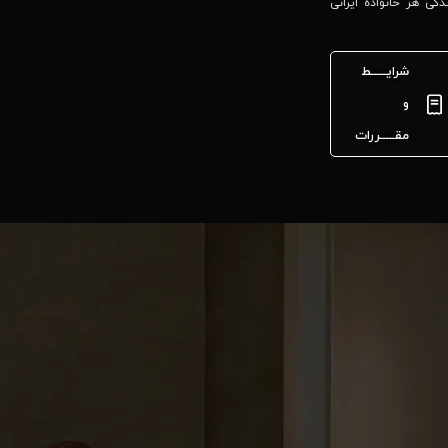
گی هر خانواده ایرانی
شرایـــــط
و
مقـــــررات