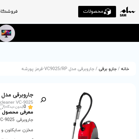
محصولات
فروشگاه
خانه
/
جارو برقی
/ جاروبرقی مدل VC9025/RP-قرمز پورشه
جاروبرقی مدل VC9025/RP-قرمز پورشه
cleaner VC-9025
0
(بدون دیدگاه)
معرفی محصول