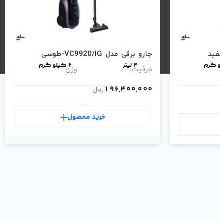
جارو برقی مدل VC9920/IG-طوسی
4 لیتر
6 کیلو گرم
ظرفیت:
وزن:
196,400,000
ریال
خرید محصول