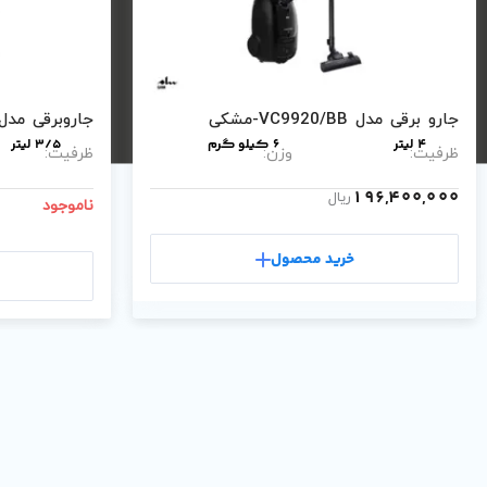
جارو برقی مدل VC9920/BB-مشکی
جاروبرقی مدل VC9015/GR-خاکست
4 لیتر
6 کیلو گرم
3/5 لیتر
ظرفیت:
وزن:
ظرفیت:
196,400,000
ریال
ناموجود
خرید محصول