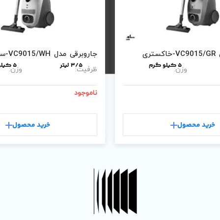
ری
جاروبرقی مدل VC9015/WH-سفید
5 کیلو گرم
3/5 لیتر
5 کیلو گرم
وزن:
ظرفیت:
وزن:
ناموجود
خرید محصول
خرید محصول