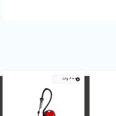
دارد
دارد
24 ماه
5 کیلو گرم
75 دسی بل
2000 وات