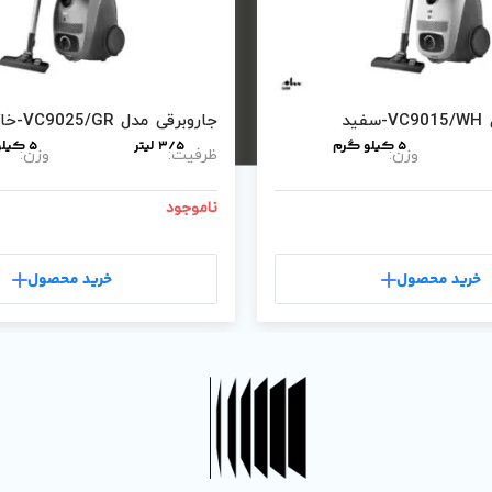
ید
جاروبرقی مدل VC9025/GR-خاکستری
5 کیلو گرم
3/5 لیتر
5 کیلو گرم
وزن:
ظرفیت:
وزن:
ناموجود
خرید محصول
خرید محصول