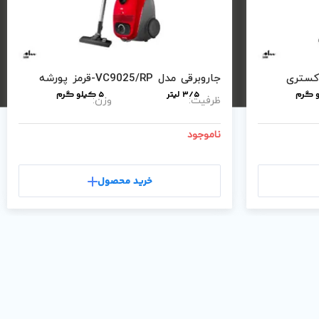
جاروبرقی مدل VC9025/RP-قرمز پورشه
3/5 لیتر
5 کیلو گرم
ظرفیت:
وزن:
ناموجود
خرید محصول