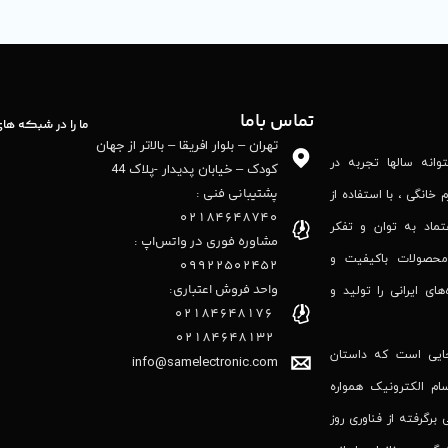
تماس باما
ما را در شبکه ها
تهران – بلوار افریقا – بالاتر از جهان
نه‌ سالها تجربه در
کودک – خیابان پدیدار -پلاک 44
پشتیبانی فنی :
 خانگی ، با استفاده از
02184648740
تماد به توان و تفکر
مشاوره فوری در واتس‌اپ :
محصولات باکیفیت و
09922502452
واحد فروش اعتباری:
‌های ایرانی را تولید و
۰۲۱84648176
۰۲۱۸۴۶۴۸۱۳۲
جایی است که داستان
info@samelectronic.com
ام الکترونیک همواره
 برگرفته از فناوری روز