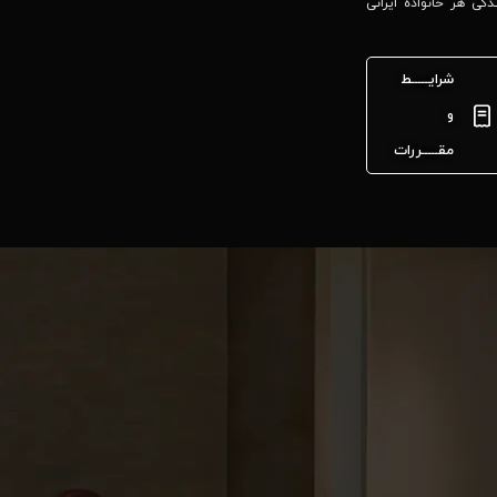
گی هر خانواده ایرانی
شرایـــــط
و
مقـــــررات