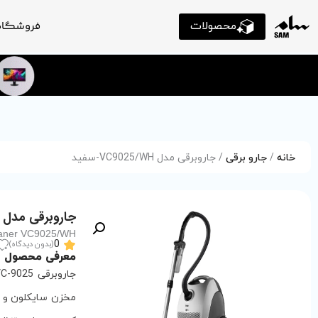
محصولات
فروشگاه
خانه
/
جارو برقی
/ جاروبرقی مدل VC9025/WH-سفید
جاروبرقی مدل VC9025/WH-سفید
aner VC9025/WH
0
(بدون دیدگاه)
معرفی محصول