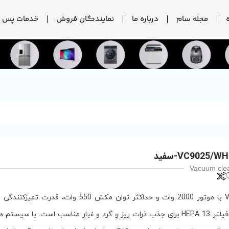
مجله سام
درباره ما
نمایندگان فروش
خدمات پس ا
Vacuum cle
جاروبرقی VC-9025 با موتور 2000 وات و حداکثر توان مکش 550 وات
مخزن سایکلون و فیلتر HEPA 13 برای جذب ذرات ریز و گرد و غبار مناسب است. با س