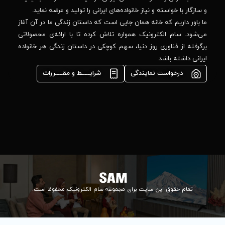
44
واده‌های ایرانی را تولید و عرضه نماید.
 جایی است که داستان زندگی ما در آن آغاز
پشتیبانی فنی :
واره تلاش کرده تا با ارائه‌ی محصولاتی
02184648740
مشاوره فوری در
ا، سهم کوچکی در داستان زندگی هر خانواده
واتس‌اپ :
09922502452
شرایـــــط و مقـــــررات
واحد فروش
اعتباری:
۰۲۱84648176
۰۲۱۸۴۶۴۸۱۳۲
info@samelectronic.com
ای مجموعه سام الکترونیک محفوظ است.