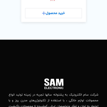
رید محصول
تماس
ما
باما
را
در
تهران
– بلوار
شبکه
افریقا
های
–
اجتماعی
بالاتر
دنبال
از
جهان
کنید
کودک
–
وانه‌ سالها تجربه در زمینه تولید انواع
خیابان
استفاده از تکنولوژی‌های مدرن روز و با
پدیدار
-پلاک
صصان ایرانی کوشیده تا محصولات باکیفیت