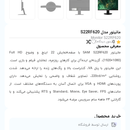
مانیتور SAM S22RF620 با صفحه‌نمایش 22 اینچ و وضوح Full HD
ی ایده‌آل برای کارهای روزمره، تماشای فیلم و بازی است.
ر با پنل VA، کنتراست بالا و رنگ‌های زنده را ارائه می‌دهد. شدت
220cd، تصاویر شفاف و واضحی را نمایش می‌دهد. دارای
ی HDMI و VGA برای اتصال آسان به دستگاه‌های مختلف است. از
حالت‌های Standard، Movie، Eye Saver، FPS و RTS پشتیبانی می‌کند و با