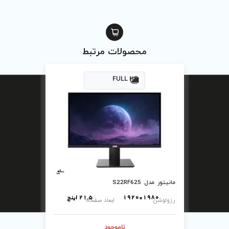
ماه گارانتی سام سرویس
FULL H
ولات مرتبط
1920*108
FULL H
21.5 اینچ
ابعاد صفحه:
ناموجود