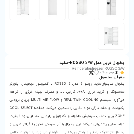
Refr
یخچال ساید‌بای‌ساید روسو 3 مدل ROSSO 3 با کمپرسور دیجیتال اینورتر
سونگ و گرید انرژی A++، کارایی بالا و مصرف بهینه انرژی را فراهم
می‌آورد. سیستم REAL TWIN COOLING و MULTI AIR FLOW جریان برودتی
یکنواخت و حفظ تازگی مواد غذایی را تضمین می‌کند. محفظه COOL SELECT
 دلخواه و تکنولوژی پایداری دما از بهبود کیفیت
این یخچال با آب سردکن مجهز به فیلتر شهری و
ی بیشتری را فراهم می‌آورد. با ظرفیت خالص