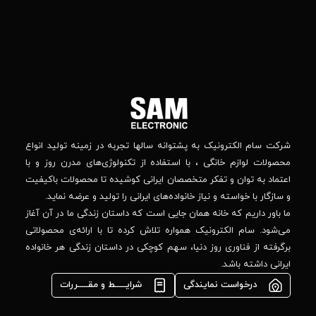
باما
را
در
تهران
– بلوار
شبکه
افریقا
های
–
اجتماعی
بالاتر
دنبال
از
جهان
کنید
کودک
–
وانه‌ سالها تجربه در زمینه تولید انواع
خیابان
استفاده از تکنولوژی‌های مدرن روز و با
پدیدار
-پلاک
صصان ایرانی کوشیده تا محصولات باکیفیت
44
واده‌های ایرانی را تولید و عرضه نماید.
 جایی است که داستان زندگی ما در آن آغاز
پشتیبانی فنی :
واره تلاش کرده تا با ارائه‌ی محصولاتی
02184648740
مشاوره فوری در
ا، سهم کوچکی در داستان زندگی هر خانواده
واتس‌اپ :
09922502452
شرایـــــط و مقـــــررات
واحد فروش
اعتباری: