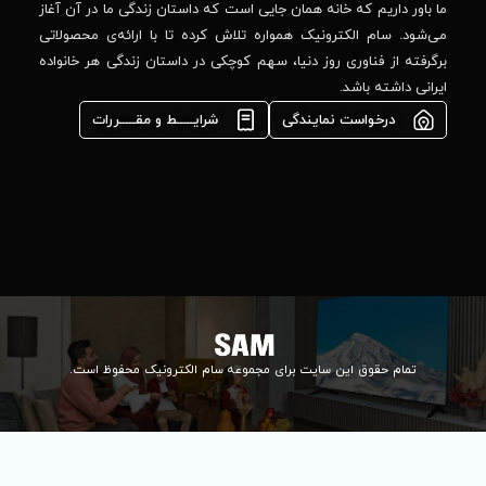
 جایی است که داستان زندگی ما در آن آغاز
پشتیبانی فنی :
واره تلاش کرده تا با ارائه‌ی محصولاتی
02184648740
مشاوره فوری در
ا، سهم کوچکی در داستان زندگی هر خانواده
واتس‌اپ :
09922502452
شرایـــــط و مقـــــررات
واحد فروش
اعتباری:
۰۲۱84648176
۰۲۱۸۴۶۴۸۱۳۲
info@samelectronic.com
ای مجموعه سام الکترونیک محفوظ است.