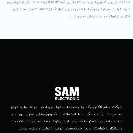
ه به این دستگاه‌ها افزوده شده، یکی از مهم‌ترین
آن‌ها قابلیت سرمایش دوگانه یا همان تویین کولینگ (Twin Cooling) است. این
، […]
تماس
ما
باما
را
در
تهران
– بلوار
شبکه
افریقا
های
–
اجتماعی
بالاتر
دنبال
از
جهان
کنید
کودک
–
وانه‌ سالها تجربه در زمینه تولید انواع
خیابان
استفاده از تکنولوژی‌های مدرن روز و با
پدیدار
-پلاک
صصان ایرانی کوشیده تا محصولات باکیفیت
44
واده‌های ایرانی را تولید و عرضه نماید.