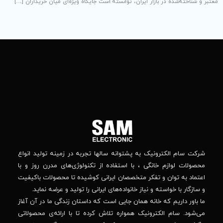
 توانسته است جایگاه ویژه‌ای میان خریداران […]
تماس
ما
باما
را
در
تهران
– بلوار
شبکه
افریقا
های
–
اجتماعی
بالاتر
دنبال
از
جهان
کنید
کودک
–
وانه‌ سالها تجربه در زمینه تولید انواع
خیابان
استفاده از تکنولوژی‌های مدرن روز و با
پدیدار
-پلاک
صصان ایرانی کوشیده تا محصولات باکیفیت
44
واده‌های ایرانی را تولید و عرضه نماید.
 جایی است که داستان زندگی ما در آن آغاز
پشتیبانی فنی :
واره تلاش کرده تا با ارائه‌ی محصولاتی
02184648740