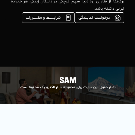
مشاوره فوری در
ا، سهم کوچکی در داستان زندگی هر خانواده
واتس‌اپ :
09922502452
شرایـــــط و مقـــــررات
واحد فروش
اعتباری:
۰۲۱84648176
۰۲۱۸۴۶۴۸۱۳۲
info@samelectronic.com
ای مجموعه سام الکترونیک محفوظ است.