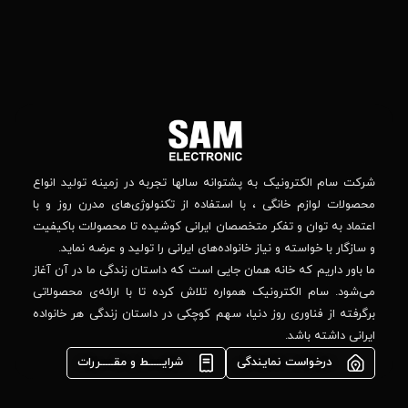
باما
را
در
تهران
– بلوار
شبکه
افریقا
های
–
اجتماعی
بالاتر
دنبال
از
جهان
کنید
کودک
–
وانه‌ سالها تجربه در زمینه تولید انواع
خیابان
استفاده از تکنولوژی‌های مدرن روز و با
پدیدار
-پلاک
صصان ایرانی کوشیده تا محصولات باکیفیت
44
واده‌های ایرانی را تولید و عرضه نماید.
 جایی است که داستان زندگی ما در آن آغاز
پشتیبانی فنی :
واره تلاش کرده تا با ارائه‌ی محصولاتی
02184648740
مشاوره فوری در
ا، سهم کوچکی در داستان زندگی هر خانواده
واتس‌اپ :
09922502452
شرایـــــط و مقـــــررات
واحد فروش
اعتباری: