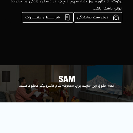
مشاوره فوری در
ا، سهم کوچکی در داستان زندگی هر خانواده
واتس‌اپ :
09922502452
شرایـــــط و مقـــــررات
واحد فروش
اعتباری:
۰۲۱84648176
۰۲۱۸۴۶۴۸۱۳۲
info@samelectronic.com
ای مجموعه سام الکترونیک محفوظ است.