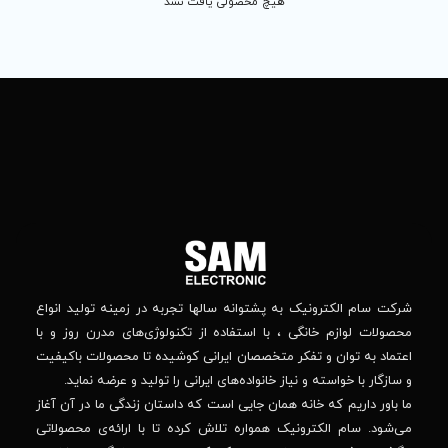
 محصولی یافت نشد
تماس
ما
باما
را
در
تهران
– بلوار
شبکه
افریقا
های
–
اجتماعی
بالاتر
دنبال
از
جهان
کنید
کودک
–
وانه‌ سالها تجربه در زمینه تولید انواع
خیابان
استفاده از تکنولوژی‌های مدرن روز و با
پدیدار
-پلاک
صصان ایرانی کوشیده تا محصولات باکیفیت
44
واده‌های ایرانی را تولید و عرضه نماید.
 جایی است که داستان زندگی ما در آن آغاز
پشتیبانی فنی :
واره تلاش کرده تا با ارائه‌ی محصولاتی
02184648740