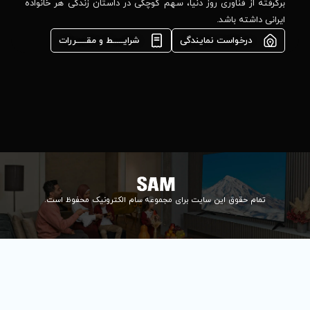
مشاوره فوری در
ا، سهم کوچکی در داستان زندگی هر خانواده
واتس‌اپ :
09922502452
شرایـــــط و مقـــــررات
واحد فروش
اعتباری:
۰۲۱84648176
۰۲۱۸۴۶۴۸۱۳۲
info@samelectronic.com
ای مجموعه سام الکترونیک محفوظ است.