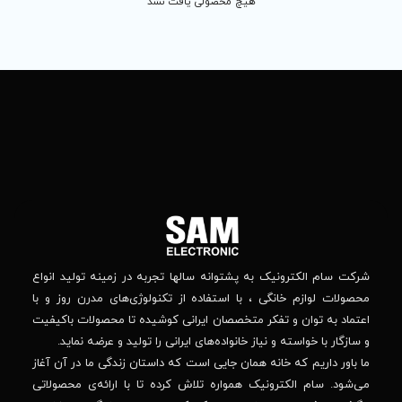
 محصولی یافت نشد
تماس
ما
باما
را
در
تهران
– بلوار
شبکه
افریقا
های
–
اجتماعی
بالاتر
دنبال
از
جهان
کنید
کودک
–
وانه‌ سالها تجربه در زمینه تولید انواع
خیابان
استفاده از تکنولوژی‌های مدرن روز و با
پدیدار
-پلاک
صصان ایرانی کوشیده تا محصولات باکیفیت
44
واده‌های ایرانی را تولید و عرضه نماید.
 جایی است که داستان زندگی ما در آن آغاز
پشتیبانی فنی :
واره تلاش کرده تا با ارائه‌ی محصولاتی
02184648740