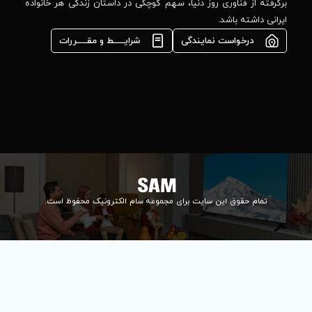
مشاوره فوری در
ا، سهم کوچکی در داستان زندگی هر خانواده
واتس‌اپ :
09922502452
شرایـــــط و مقـــــررات
واحد فروش
اعتباری:
۰۲۱84648176
۰۲۱۸۴۶۴۸۱۳۲
info@samelectronic.com
ای مجموعه سام الکترونیک محفوظ است.