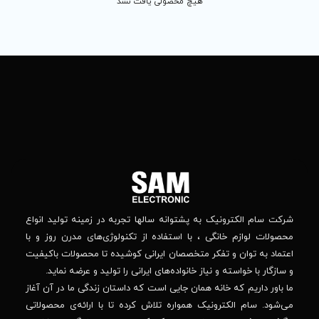
 محصولی یافت نشد
تماس
ما
باما
را
در
تهران
– بلوار
شبکه
افریقا
های
–
اجتماعی
بالاتر
دنبال
از
جهان
کنید
کودک
–
وانه‌ سالها تجربه در زمینه تولید انواع
خیابان
استفاده از تکنولوژی‌های مدرن روز و با
پدیدار
-پلاک
صصان ایرانی کوشیده تا محصولات باکیفیت
44
واده‌های ایرانی را تولید و عرضه نماید.
 جایی است که داستان زندگی ما در آن آغاز
پشتیبانی فنی :
واره تلاش کرده تا با ارائه‌ی محصولاتی
02184648740