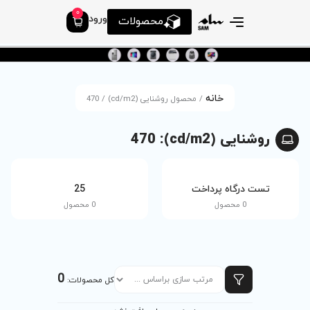
0
ورود
محصولات
وشنایی (cd/m2) / 470
tv
25
0 محصول
0 محصول
0
کل محصولات: