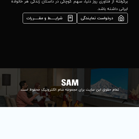
مشاوره فوری در
ا، سهم کوچکی در داستان زندگی هر خانواده
واتس‌اپ :
09922502452
شرایـــــط و مقـــــررات
واحد فروش
اعتباری:
۰۲۱84648176
۰۲۱۸۴۶۴۸۱۳۲
info@samelectronic.com
ای مجموعه سام الکترونیک محفوظ است.