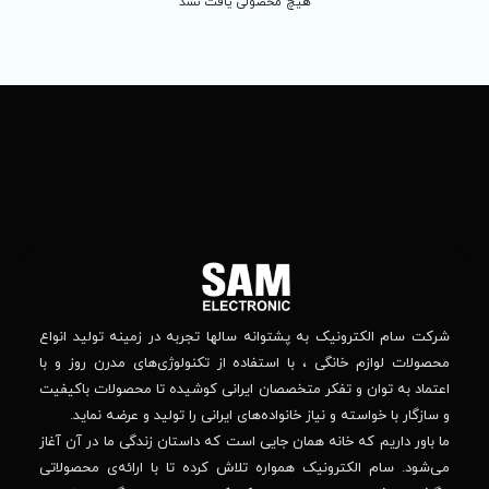
 محصولی یافت نشد
تماس
ما
باما
را
در
تهران
– بلوار
شبکه
افریقا
های
–
اجتماعی
بالاتر
دنبال
از
جهان
کنید
کودک
–
وانه‌ سالها تجربه در زمینه تولید انواع
خیابان
استفاده از تکنولوژی‌های مدرن روز و با
پدیدار
-پلاک
صصان ایرانی کوشیده تا محصولات باکیفیت
44
واده‌های ایرانی را تولید و عرضه نماید.
 جایی است که داستان زندگی ما در آن آغاز
پشتیبانی فنی :
واره تلاش کرده تا با ارائه‌ی محصولاتی
02184648740