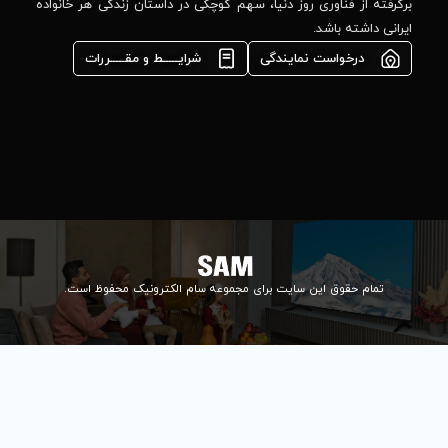
مشاوره فوری در
ا، سهم کوچکی در داستان زندگی هر خانواده
واتس‌اپ :
09922502452
شرایـــــط و مقـــــررات
واحد فروش
اعتباری:
۰۲۱84648176
۰۲۱۸۴۶۴۸۱۳۲
info@samelectronic.com
ای مجموعه سام الکترونیک محفوظ است.