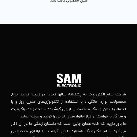
 محصولی یافت نشد
تماس
ما
باما
را
در
تهران
– بلوار
شبکه
افریقا
های
–
اجتماعی
بالاتر
دنبال
از
جهان
کنید
کودک
–
وانه‌ سالها تجربه در زمینه تولید انواع
خیابان
استفاده از تکنولوژی‌های مدرن روز و با
پدیدار
-پلاک
صصان ایرانی کوشیده تا محصولات باکیفیت
44
واده‌های ایرانی را تولید و عرضه نماید.
 جایی است که داستان زندگی ما در آن آغاز
پشتیبانی فنی :
واره تلاش کرده تا با ارائه‌ی محصولاتی
02184648740