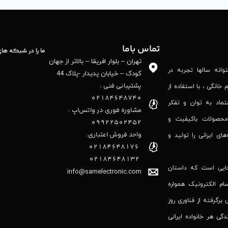
تماس باما
ما را در شبکه ها
تهران – بلوار افریقا – بالاتر از جهان
نه‌ سالها تجربه در
کودک – خیابان پدیدار -پلاک 44
پشتیبانی فنی :
 خانگی ، با استفاده از
02184648740
تماد به توان و تفکر
مشاوره فوری در واتس‌اپ :
محصولات باکیفیت و
09922502452
واحد فروش اعتباری:
‌های ایرانی را تولید و
۰۲۱84648176
۰۲۱۸۴۶۴۸۱۳۲
جایی است که داستان
info@samelectronic.com
ام الکترونیک همواره
 برگرفته از فناوری روز
گی هر خانواده ایرانی