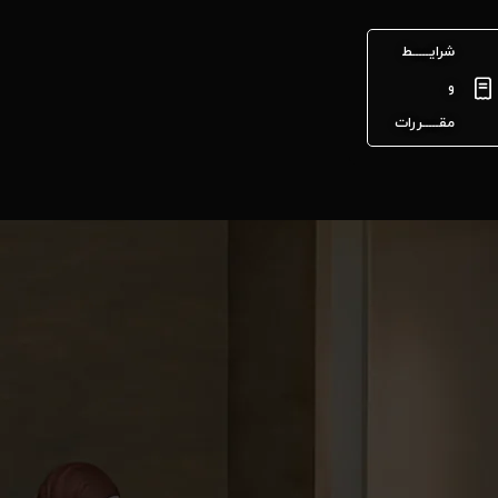
شرایـــــط
و
مقـــــررات