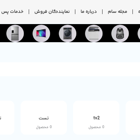
مجله سام
درباره ما
نمایندگان فروش
خدمات پس ا
tv2
تست
ت
0 محصول
0 محصول