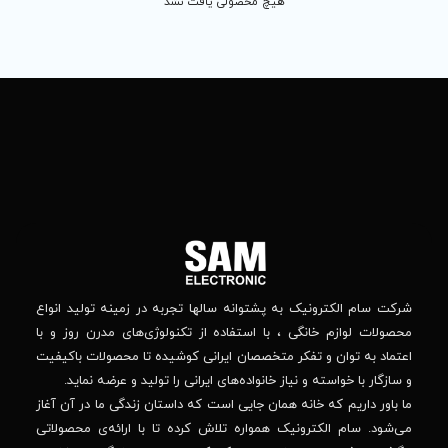
 محصولی یافت نشد
تماس
ما
باما
را
در
تهران
– بلوار
شبکه
افریقا
های
–
اجتماعی
بالاتر
دنبال
از
جهان
کنید
کودک
–
وانه‌ سالها تجربه در زمینه تولید انواع
خیابان
استفاده از تکنولوژی‌های مدرن روز و با
پدیدار
-پلاک
صصان ایرانی کوشیده تا محصولات باکیفیت
44
واده‌های ایرانی را تولید و عرضه نماید.
 جایی است که داستان زندگی ما در آن آغاز
پشتیبانی فنی :
واره تلاش کرده تا با ارائه‌ی محصولاتی
02184648740