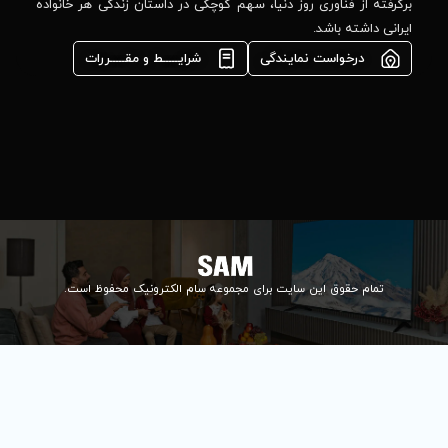
مشاوره فوری در
ا، سهم کوچکی در داستان زندگی هر خانواده
واتس‌اپ :
09922502452
شرایـــــط و مقـــــررات
واحد فروش
اعتباری:
۰۲۱84648176
۰۲۱۸۴۶۴۸۱۳۲
info@samelectronic.com
ای مجموعه سام الکترونیک محفوظ است.