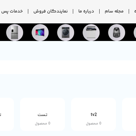
مجله سام
درباره ما
نمایندگان فروش
خدمات پس ا
tv2
تست
ت
0 محصول
0 محصول