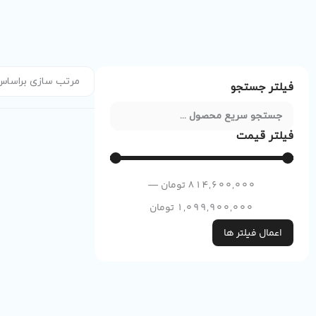
فیلتر جستجو
فیلتر قیمت
814,600,000
تومان
—
1,099,900,000
تومان
اعمال فیلتر ها