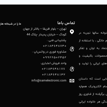
تماس باما
ما را در شبکه ها
تهران – بلوار افریقا – بالاتر از جهان
نه‌ سالها تجربه در
کودک – خیابان پدیدار -پلاک 44
پشتیبانی فنی :
 خانگی ، با استفاده از
02184648740
تماد به توان و تفکر
مشاوره فوری در واتس‌اپ :
محصولات باکیفیت و
09922502452
واحد فروش اعتباری:
‌های ایرانی را تولید و
۰۲۱84648176
۰۲۱۸۴۶۴۸۱۳۲
جایی است که داستان
info@samelectronic.com
ام الکترونیک همواره
 برگرفته از فناوری روز
گی هر خانواده ایرانی