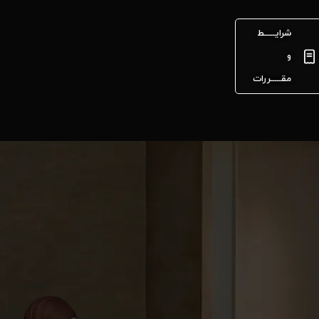
شرایـــــط
و
مقـــــررات