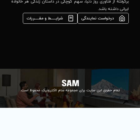
مشاوره فوری در
ا، سهم کوچکی در داستان زندگی هر خانواده
واتس‌اپ :
09922502452
شرایـــــط و مقـــــررات
واحد فروش
اعتباری:
۰۲۱84648176
۰۲۱۸۴۶۴۸۱۳۲
info@samelectronic.com
ای مجموعه سام الکترونیک محفوظ است.