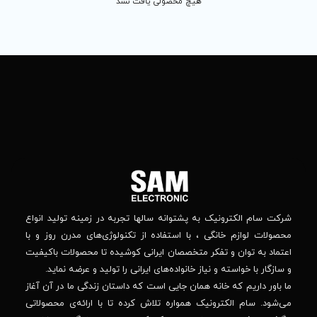
 محصولی یافت نشد
تماس
ما
باما
را
در
تهران
– بلوار
شبکه
افریقا
های
–
اجتماعی
بالاتر
دنبال
از
جهان
کنید
کودک
–
وانه‌ سالها تجربه در زمینه تولید انواع
خیابان
استفاده از تکنولوژی‌های مدرن روز و با
پدیدار
-پلاک
صصان ایرانی کوشیده تا محصولات باکیفیت
44
واده‌های ایرانی را تولید و عرضه نماید.
 جایی است که داستان زندگی ما در آن آغاز
پشتیبانی فنی :
واره تلاش کرده تا با ارائه‌ی محصولاتی
02184648740