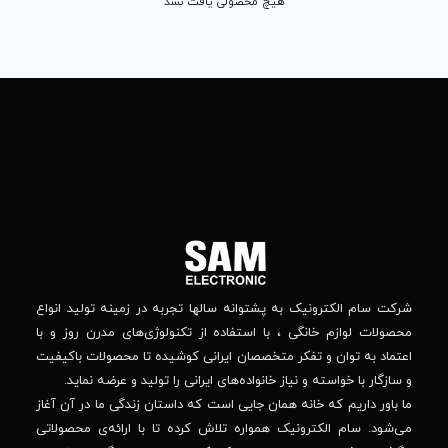
 محصولی یافت نشد
تماس
ما
باما
را
در
تهران
– بلوار
شبکه
افریقا
های
–
اجتماعی
بالاتر
دنبال
از
جهان
کنید
کودک
–
وانه‌ سالها تجربه در زمینه تولید انواع
خیابان
استفاده از تکنولوژی‌های مدرن روز و با
پدیدار
-پلاک
صصان ایرانی کوشیده تا محصولات باکیفیت
44
واده‌های ایرانی را تولید و عرضه نماید.
 جایی است که داستان زندگی ما در آن آغاز
پشتیبانی فنی :
واره تلاش کرده تا با ارائه‌ی محصولاتی
02184648740