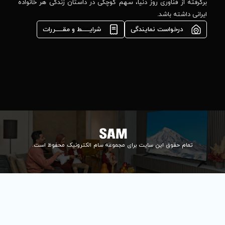
مشاوره فوری در
ا، سهم کوچکی در داستان زندگی هر خانواده
واتس‌اپ :
09922502452
شرایـــــط و مقـــــررات
واحد فروش
اعتباری:
۰۲۱84648176
۰۲۱۸۴۶۴۸۱۳۲
info@samelectronic.com
ای مجموعه سام الکترونیک محفوظ است.