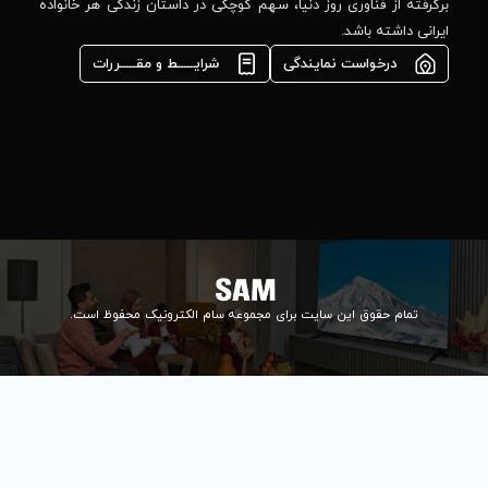
مشاوره فوری در
ا، سهم کوچکی در داستان زندگی هر خانواده
واتس‌اپ :
09922502452
شرایـــــط و مقـــــررات
واحد فروش
اعتباری:
۰۲۱84648176
۰۲۱۸۴۶۴۸۱۳۲
info@samelectronic.com
ای مجموعه سام الکترونیک محفوظ است.