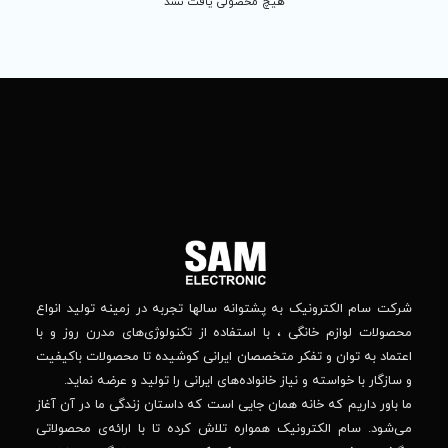
 محصولی یافت نشد
تماس
ما
باما
را
در
تهران
– بلوار
شبکه
افریقا
های
–
اجتماعی
بالاتر
دنبال
از
جهان
کنید
کودک
–
وانه‌ سالها تجربه در زمینه تولید انواع
خیابان
استفاده از تکنولوژی‌های مدرن روز و با
پدیدار
-پلاک
صصان ایرانی کوشیده تا محصولات باکیفیت
44
واده‌های ایرانی را تولید و عرضه نماید.
 جایی است که داستان زندگی ما در آن آغاز
پشتیبانی فنی :
واره تلاش کرده تا با ارائه‌ی محصولاتی
02184648740