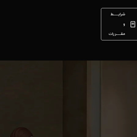
شرایـــــط
و
مقـــــررات