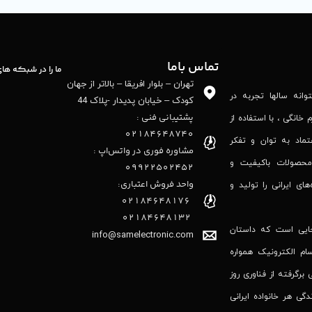
تماس باما
ما را در شبکه ها
تهران – بلوار افریقا – بالاتر از جهان
نه‌ سالها تجربه در
کودک – خیابان پدیدار -پلاک 44
پشتیبانی فنی :
 خانگی ، با استفاده از
02184648740
تماد به توان و تفکر
مشاوره فوری در واتس‌اپ :
محصولات باکیفیت و
09922502452
واحد فروش اعتباری:
‌های ایرانی را تولید و
۰۲۱84648176
۰۲۱۸۴۶۴۸۱۳۲
جایی است که داستان
info@samelectronic.com
ام الکترونیک همواره
 برگرفته از فناوری روز
گی هر خانواده ایرانی