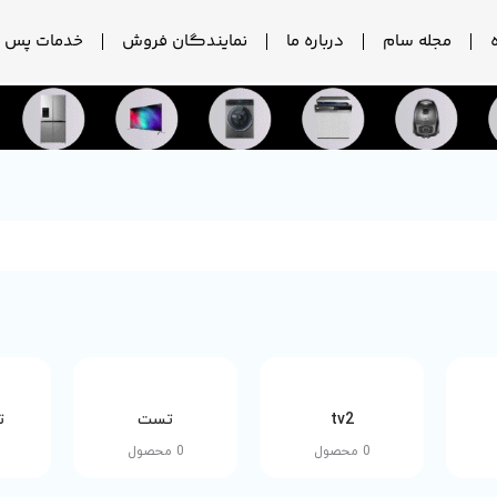
مجله سام
درباره ما
نمایندگان فروش
خدمات پس ا
tv2
تست
ت
0 محصول
0 محصول