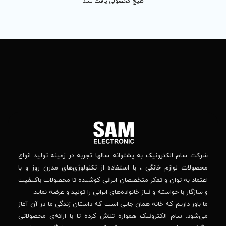
 محصولی یافت نشد
تماس
ما
باما
را
در
تهران
– بلوار
شبکه
افریقا
های
–
اجتماعی
بالاتر
دنبال
از
جهان
کنید
کودک
–
وانه‌ سالها تجربه در زمینه تولید انواع
خیابان
استفاده از تکنولوژی‌های مدرن روز و با
پدیدار
-پلاک
صصان ایرانی کوشیده تا محصولات باکیفیت
44
واده‌های ایرانی را تولید و عرضه نماید.
 جایی است که داستان زندگی ما در آن آغاز
پشتیبانی فنی :
واره تلاش کرده تا با ارائه‌ی محصولاتی
02184648740