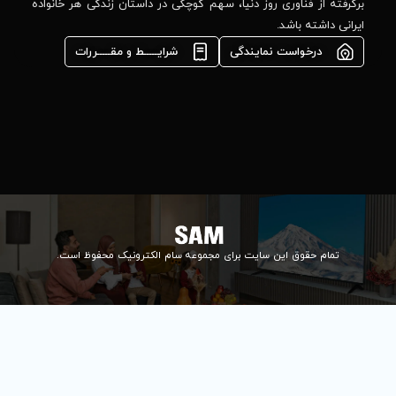
مشاوره فوری در
ا، سهم کوچکی در داستان زندگی هر خانواده
واتس‌اپ :
09922502452
شرایـــــط و مقـــــررات
واحد فروش
اعتباری:
۰۲۱84648176
۰۲۱۸۴۶۴۸۱۳۲
info@samelectronic.com
ای مجموعه سام الکترونیک محفوظ است.