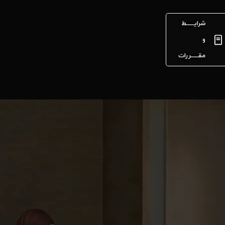
شرایـــــط
و
مقـــــررات