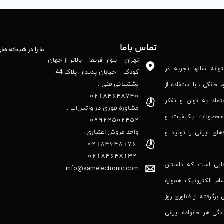
تماس باما
ما را در شبکه ها
تهران – بلوار افریقا – بالاتر از جهان
نه‌ سالها تجربه در
کودک – خیابان پدیدار -پلاک 44
پشتیبانی فنی :
 خانگی ، با استفاده از
02184648740
تماد به توان و تفکر
مشاوره فوری در واتس‌اپ :
محصولات باکیفیت و
09922502452
واحد فروش اعتباری:
‌های ایرانی را تولید و
۰۲۱84648176
۰۲۱۸۴۶۴۸۱۳۲
جایی است که داستان
info@samelectronic.com
ام الکترونیک همواره
 برگرفته از فناوری روز
گی هر خانواده ایرانی