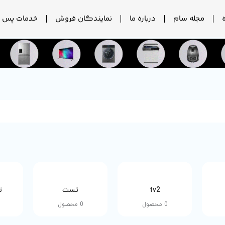
مجله سام
درباره ما
نمایندگان فروش
خدمات پس ا
tv2
تست
ت
0 محصول
0 محصول