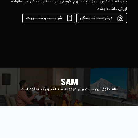
مشاوره فوری در
ا، سهم کوچکی در داستان زندگی هر خانواده
واتس‌اپ :
09922502452
شرایـــــط و مقـــــررات
واحد فروش
اعتباری:
۰۲۱84648176
۰۲۱۸۴۶۴۸۱۳۲
info@samelectronic.com
ای مجموعه سام الکترونیک محفوظ است.