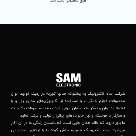
 محصولی یافت نشد
تماس
ما
باما
را
در
تهران
– بلوار
شبکه
افریقا
های
–
اجتماعی
بالاتر
دنبال
از
جهان
کنید
کودک
–
وانه‌ سالها تجربه در زمینه تولید انواع
خیابان
استفاده از تکنولوژی‌های مدرن روز و با
پدیدار
-پلاک
صصان ایرانی کوشیده تا محصولات باکیفیت
44
واده‌های ایرانی را تولید و عرضه نماید.
 جایی است که داستان زندگی ما در آن آغاز
پشتیبانی فنی :
واره تلاش کرده تا با ارائه‌ی محصولاتی
02184648740