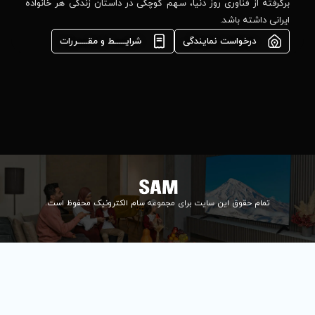
مشاوره فوری در
ا، سهم کوچکی در داستان زندگی هر خانواده
واتس‌اپ :
09922502452
شرایـــــط و مقـــــررات
واحد فروش
اعتباری:
۰۲۱84648176
۰۲۱۸۴۶۴۸۱۳۲
info@samelectronic.com
ای مجموعه سام الکترونیک محفوظ است.