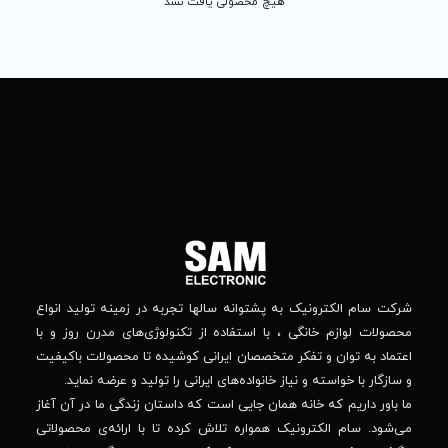
 محصولی یافت نشد
تماس
ما
باما
را
در
تهران
– بلوار
شبکه
افریقا
های
–
اجتماعی
بالاتر
دنبال
از
جهان
کنید
کودک
–
وانه‌ سالها تجربه در زمینه تولید انواع
خیابان
استفاده از تکنولوژی‌های مدرن روز و با
پدیدار
-پلاک
صصان ایرانی کوشیده تا محصولات باکیفیت
44
واده‌های ایرانی را تولید و عرضه نماید.
 جایی است که داستان زندگی ما در آن آغاز
پشتیبانی فنی :
واره تلاش کرده تا با ارائه‌ی محصولاتی
02184648740