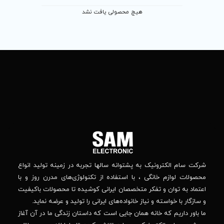
 محصولی یافت نشد
تماس
ما
باما
را
در
تهران
– بلوار
شبکه
افریقا
های
–
اجتماعی
بالاتر
دنبال
از
جهان
کنید
کودک
–
وانه‌ سالها تجربه در زمینه تولید انواع
خیابان
استفاده از تکنولوژی‌های مدرن روز و با
پدیدار
-پلاک
صصان ایرانی کوشیده تا محصولات باکیفیت
44
واده‌های ایرانی را تولید و عرضه نماید.
 جایی است که داستان زندگی ما در آن آغاز
پشتیبانی فنی :