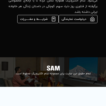
واره تلاش کرده تا با ارائه‌ی محصولاتی
02184648740
مشاوره فوری در
ا، سهم کوچکی در داستان زندگی هر خانواده
واتس‌اپ :
09922502452
شرایـــــط و مقـــــررات
واحد فروش
اعتباری:
۰۲۱84648176
۰۲۱۸۴۶۴۸۱۳۲
info@samelectronic.com
ای مجموعه سام الکترونیک محفوظ است.