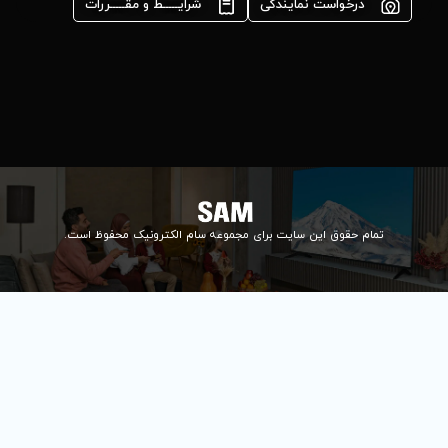
شرایـــــط و مقـــــررات
واحد فروش
اعتباری:
۰۲۱84648176
۰۲۱۸۴۶۴۸۱۳۲
info@samelectronic.com
ای مجموعه سام الکترونیک محفوظ است.