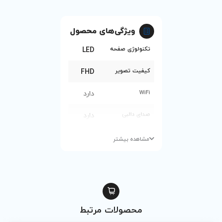
یژگی‌های محصول
ژی صفحه
LED
تصویر
FHD
دارد
لبی
دارد
نگ
16.7M
 بیشتر
1
16GB
2
ولات مرتبط