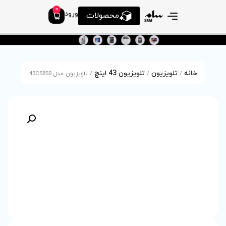
0
ورود
محصولات
ون 43 اینچ
/ تلویزیون مدل 43C5850