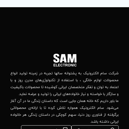
تماس
ما
باما
را
در
تهران
– بلوار
شبکه
افریقا
های
–
اجتماعی
بالاتر
دنبال
از
جهان
کنید
کودک
–
وانه‌ سالها تجربه در زمینه تولید انواع
خیابان
استفاده از تکنولوژی‌های مدرن روز و با
پدیدار
-پلاک
صصان ایرانی کوشیده تا محصولات باکیفیت
44
واده‌های ایرانی را تولید و عرضه نماید.
 جایی است که داستان زندگی ما در آن آغاز
پشتیبانی فنی :
واره تلاش کرده تا با ارائه‌ی محصولاتی
02184648740
مشاوره فوری در
ا، سهم کوچکی در داستان زندگی هر خانواده
واتس‌اپ :
09922502452