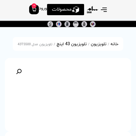
0
ورود
محصولات
ون 43 اینچ
/ تلویزیون مدل 43T5500