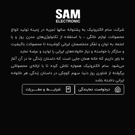
اجتماعی
بالاتر
دنبال
از
جهان
کنید
کودک
–
وانه‌ سالها تجربه در زمینه تولید انواع
خیابان
استفاده از تکنولوژی‌های مدرن روز و با
پدیدار
-پلاک
صصان ایرانی کوشیده تا محصولات باکیفیت
44
واده‌های ایرانی را تولید و عرضه نماید.
 جایی است که داستان زندگی ما در آن آغاز
پشتیبانی فنی :
واره تلاش کرده تا با ارائه‌ی محصولاتی
02184648740
مشاوره فوری در
ا، سهم کوچکی در داستان زندگی هر خانواده
واتس‌اپ :
09922502452
شرایـــــط و مقـــــررات
واحد فروش
اعتباری:
۰۲۱84648176
۰۲۱۸۴۶۴۸۱۳۲
info@samelectronic.com