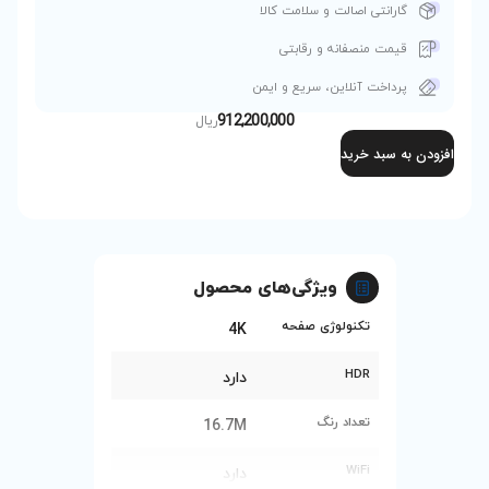
 کالا
ی
و ایمن
912,200,00
ریال
‌های محصول
ه
4K
دارد
16.7M
دارد