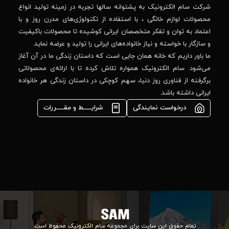
–
وانه‌ سالها تجربه در زمینه تولید انواع
خیابان
استفاده از تکنولوژی‌های مدرن روز و با
پدیدار
-پلاک
صصان ایرانی کوشیده تا محصولات باکیفیت
44
واده‌های ایرانی را تولید و عرضه نماید.
 جایی است که داستان زندگی ما در آن آغاز
پشتیبانی فنی :
واره تلاش کرده تا با ارائه‌ی محصولاتی
02184648740
مشاوره فوری در
ا، سهم کوچکی در داستان زندگی هر خانواده
واتس‌اپ :
09922502452
شرایـــــط و مقـــــررات
واحد فروش
اعتباری:
۰۲۱84648176
۰۲۱۸۴۶۴۸۱۳۲
info@samelectronic.com
ای مجموعه سام الکترونیک محفوظ است.