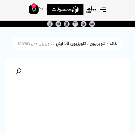
0
ورود
محصولات
ون 50 اینچ
/ تلویزیون مدل 50Q70D