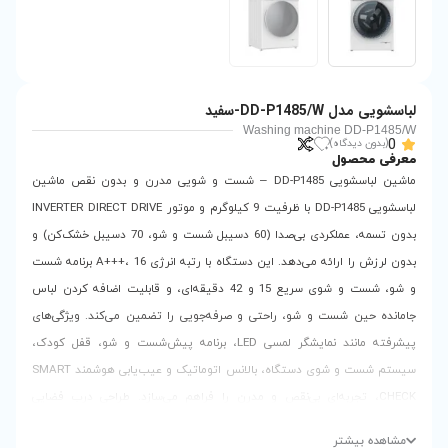
Was
شین لباسشویی DD-P1485 – شست و شویی مدرن و بدون نقص ماشین
لباسشویی DD-P1485 با ظرفیت 9 کیلوگرم و موتور INVERTER DIRECT DRIVE
بدون تسمه، عملکردی بی‌صدا (60 دسیبل شست و شو، 70 دسیبل خشک‌کن) و
بدون لرزش را ارائه می‌دهد. این دستگاه با رتبه انرژی A+++، 16 برنامه شست
و شو، شست و شوی سریع 15 و 42 دقیقه‌ای، و قابلیت اضافه کردن لباس
ی و صرفه‌جویی را تضمین می‌کند. ویژگی‌های
پیشرفته مانند نمایشگر لمسی LED، برنامه پیش‌شست و شو، قفل کودک،
سیستم شست و شوی دستگاه، بالانس اتوماتیک و عیب‌یابی هوشمند SMART
ص و مدرن را فراهم می‌سازد. طراحی درب فضایی
دولایه، ورودی مستقل آب سرد و گرم، و گارانتی 24 ماهه محصول و 123 ماهه