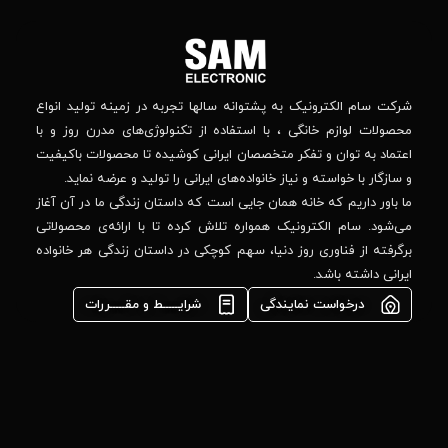
اجتماعی
بالاتر
دنبال
از
جهان
کنید
کودک
–
وانه‌ سالها تجربه در زمینه تولید انواع
خیابان
استفاده از تکنولوژی‌های مدرن روز و با
پدیدار
-پلاک
صصان ایرانی کوشیده تا محصولات باکیفیت
44
واده‌های ایرانی را تولید و عرضه نماید.
 جایی است که داستان زندگی ما در آن آغاز
پشتیبانی فنی :
واره تلاش کرده تا با ارائه‌ی محصولاتی
02184648740
مشاوره فوری در
ا، سهم کوچکی در داستان زندگی هر خانواده
واتس‌اپ :
09922502452
شرایـــــط و مقـــــررات
واحد فروش
اعتباری:
۰۲۱84648176
۰۲۱۸۴۶۴۸۱۳۲
info@samelectronic.com