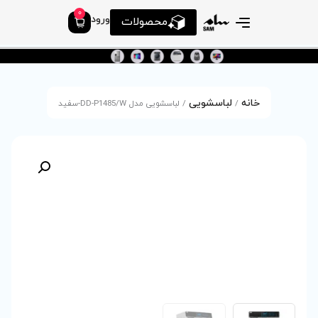
0
ورود
محصولات
/ لباسشویی مدل DD-P1485/W-سفید