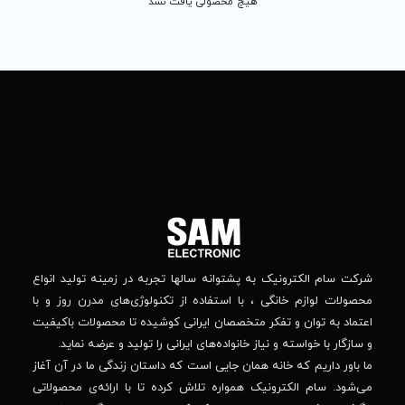
 محصولی یافت نشد
تماس
ما
باما
را
در
تهران
– بلوار
شبکه
افریقا
های
–
اجتماعی
بالاتر
دنبال
از
جهان
کنید
کودک
–
وانه‌ سالها تجربه در زمینه تولید انواع
خیابان
استفاده از تکنولوژی‌های مدرن روز و با
پدیدار
-پلاک
صصان ایرانی کوشیده تا محصولات باکیفیت
44
واده‌های ایرانی را تولید و عرضه نماید.
 جایی است که داستان زندگی ما در آن آغاز
پشتیبانی فنی :
واره تلاش کرده تا با ارائه‌ی محصولاتی
02184648740