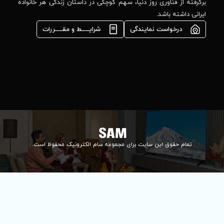
مشاوره فوری در
ا، سهم کوچکی در داستان زندگی هر خانواده
واتس‌اپ :
09922502452
شرایـــــط و مقـــــررات
واحد فروش
اعتباری:
۰۲۱84648176
۰۲۱۸۴۶۴۸۱۳۲
info@samelectronic.com
ای مجموعه سام الکترونیک محفوظ است.