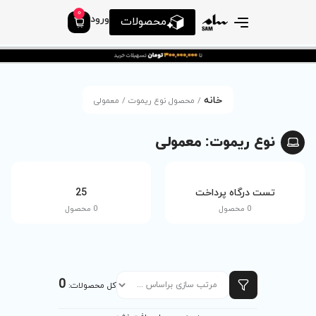
0
ورود
محصولات
صول نوع ریموت / معمولی
مولی
tv
25
0 محصول
0 محصول
0
کل محصولات: