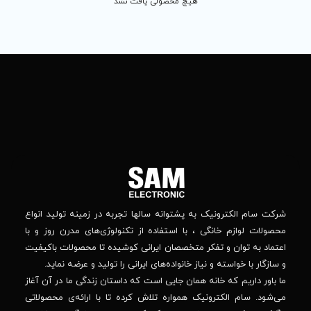
 محصولی یافت نشد
تماس
ما
باما
را
در
تهران
– بلوار
شبکه
افریقا
های
–
اجتماعی
بالاتر
دنبال
از
جهان
کنید
کودک
–
وانه‌ سالها تجربه در زمینه تولید انواع
خیابان
استفاده از تکنولوژی‌های مدرن روز و با
پدیدار
-پلاک
صصان ایرانی کوشیده تا محصولات باکیفیت
44
واده‌های ایرانی را تولید و عرضه نماید.
 جایی است که داستان زندگی ما در آن آغاز
پشتیبانی فنی :
واره تلاش کرده تا با ارائه‌ی محصولاتی
02184648740