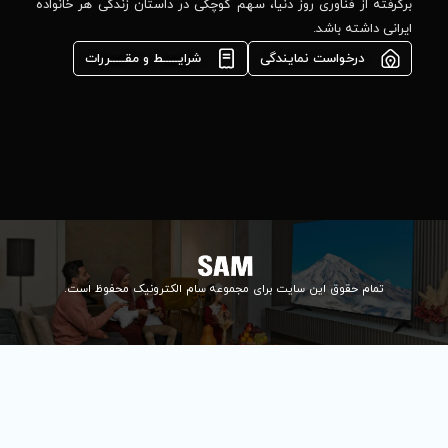
مشاوره فوری در
ا، سهم کوچکی در داستان زندگی هر خانواده
واتس‌اپ :
09922502452
شرایـــــط و مقـــــررات
واحد فروش
اعتباری:
۰۲۱84648176
۰۲۱۸۴۶۴۸۱۳۲
info@samelectronic.com
ای مجموعه سام الکترونیک محفوظ است.