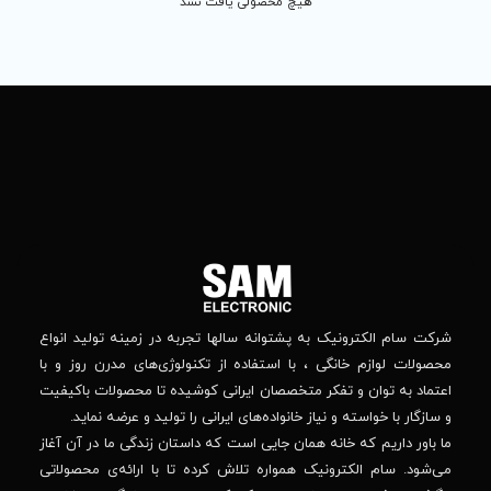
 محصولی یافت نشد
تماس
ما
باما
را
در
تهران
– بلوار
شبکه
افریقا
های
–
اجتماعی
بالاتر
دنبال
از
جهان
کنید
کودک
–
وانه‌ سالها تجربه در زمینه تولید انواع
خیابان
استفاده از تکنولوژی‌های مدرن روز و با
پدیدار
-پلاک
صصان ایرانی کوشیده تا محصولات باکیفیت
44
واده‌های ایرانی را تولید و عرضه نماید.
 جایی است که داستان زندگی ما در آن آغاز
پشتیبانی فنی :
واره تلاش کرده تا با ارائه‌ی محصولاتی
02184648740