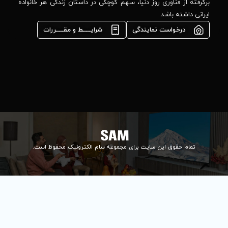
مشاوره فوری در
ا، سهم کوچکی در داستان زندگی هر خانواده
واتس‌اپ :
09922502452
شرایـــــط و مقـــــررات
واحد فروش
اعتباری:
۰۲۱84648176
۰۲۱۸۴۶۴۸۱۳۲
info@samelectronic.com
ای مجموعه سام الکترونیک محفوظ است.