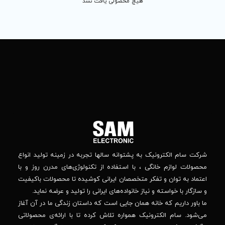
 محصولی یافت نشد
تماس
ما
باما
را
در
تهران
– بلوار
شبکه
افریقا
های
–
اجتماعی
بالاتر
دنبال
از
جهان
کنید
کودک
–
وانه‌ سالها تجربه در زمینه تولید انواع
خیابان
استفاده از تکنولوژی‌های مدرن روز و با
پدیدار
-پلاک
صصان ایرانی کوشیده تا محصولات باکیفیت
44
واده‌های ایرانی را تولید و عرضه نماید.
 جایی است که داستان زندگی ما در آن آغاز
پشتیبانی فنی :
واره تلاش کرده تا با ارائه‌ی محصولاتی
02184648740