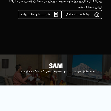
مشاوره فوری در
ا، سهم کوچکی در داستان زندگی هر خانواده
واتس‌اپ :
09922502452
شرایـــــط و مقـــــررات
واحد فروش
اعتباری:
۰۲۱84648176
۰۲۱۸۴۶۴۸۱۳۲
info@samelectronic.com
ای مجموعه سام الکترونیک محفوظ است.