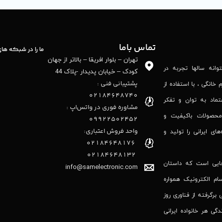
تماس باما
ما را در شبکه ها
تهران – بلوار افریقا – بالاتر از جهان
نه‌ سالها تجربه در
کودک – خیابان پدیدار -پلاک 44
پشتیبانی فنی :
 خانگی ، با استفاده از
02184648740
تماد به توان و تفکر
مشاوره فوری در واتس‌اپ :
محصولات باکیفیت و
09922502452
واحد فروش اعتباری:
‌های ایرانی را تولید و
۰۲۱84648176
۰۲۱۸۴۶۴۸۱۳۲
جایی است که داستان
info@samelectronic.com
ام الکترونیک همواره
 برگرفته از فناوری روز
گی هر خانواده ایرانی