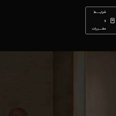
شرایـــــط
و
مقـــــررات