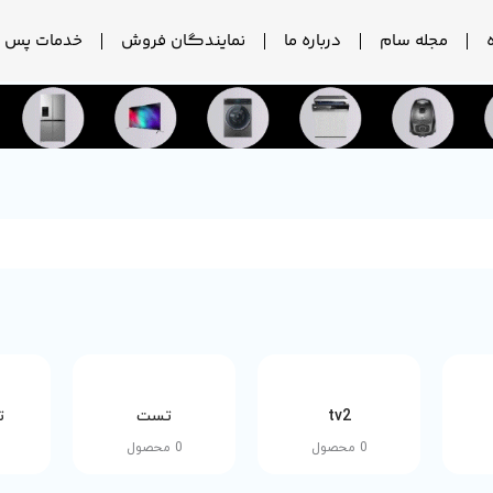
مجله سام
درباره ما
نمایندگان فروش
خدمات پس ا
tv2
تست
ت
0 محصول
0 محصول